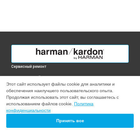
Сервисный ремонт
ВЫБЕРИ СВОЙ ГОРОД
Этот сайт использует файлы cookie для аналитики и
Ремонт портативной колонки Aura Studio 4 harman kardon в
обеспечения наилучшего пользовательского опыта.
Краснодаре
Продолжая использовать этот сайт, вы соглашаетесь с
Ремонт портативной колонки Aura Studio 4 harman kardon в
использованием файлов cookie.
Политика
Ростове-на-Дону
конфиденциальности
Ремонт портативной колонки Aura Studio 4 harman kardon в
Нижнем Новгороде
Принять все
Ремонт портативной колонки Aura Studio 4 harman kardon в
Новосибирске
Ремонт портативной колонки Aura Studio 4 harman kardon в